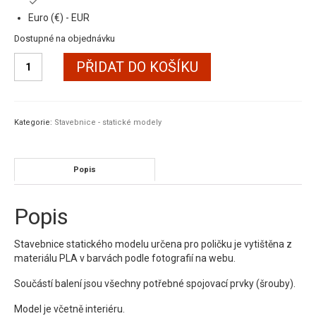
Euro (€) - EUR
Dostupné na objednávku
Motorový
PŘIDAT DO KOŠÍKU
vůz
řady
810,
1:25
Kategorie:
Stavebnice - statické modely
statický
model
-
Popis
stavebnice
množství
Popis
Stavebnice statického modelu určena pro poličku je vytištěna z
materiálu PLA v barvách podle fotografií na webu.
Součástí balení jsou všechny potřebné spojovací prvky (šrouby).
Model je včetně interiéru.