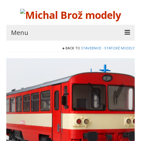
Menu
BACK TO
STAVEBNICE - STATICKÉ MODELY
Vlaky
Auta
Otázky a odpovědi
E-shop
Autor