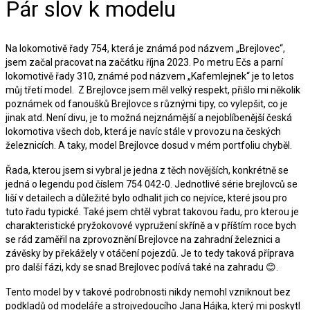
Pár slov k modelu
Na lokomotivě řady 754, která je známá pod názvem „Brejlovec“,
jsem začal pracovat na začátku října 2023. Po metru Ečs a parní
lokomotivě řady 310, známé pod názvem „Kafemlejnek“ je to letos
můj třetí model. Z Brejlovce jsem měl velký respekt, přišlo mi několik
poznámek od fanoušků Brejlovce s různými tipy, co vylepšit, co je
jinak atd. Není divu, je to možná nejznámější a nejoblíbenější česká
lokomotiva všech dob, která je navíc stále v provozu na českých
železnicích. A taky, model Brejlovce dosud v mém portfoliu chyběl.
Řada, kterou jsem si vybral je jedna z těch novějších, konkrétně se
jedná o legendu pod číslem 754 042-0. Jednotlivé série brejlovců se
liší v detailech a důležité bylo odhalit jich co nejvíce, které jsou pro
tuto řadu typické. Také jsem chtěl vybrat takovou řadu, pro kterou je
charakteristické pryžokovové vypružení skříně a v příštím roce bych
se rád zaměřil na zprovoznění Brejlovce na zahradní železnici a
závěsky by překážely v otáčení pojezdů. Je to tedy taková příprava
pro další fázi, kdy se snad Brejlovec podívá také na zahradu 😊.
Tento model by v takové podrobnosti nikdy nemohl vzniknout bez
podkladů od modeláře a strojvedoucího Jana Hájka, který mi poskytl