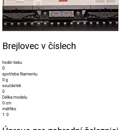
Brejlovec v číslech
hodin tisku
0
spotřeba filamentu
0
g
součástek
0
Délka modelu
0
cm
měřítko
1:
0