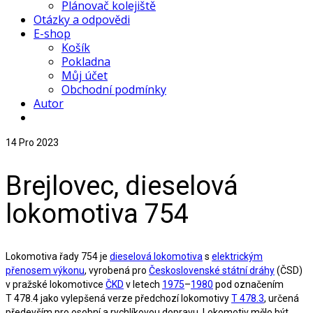
Plánovač kolejiště
Otázky a odpovědi
E-shop
Košík
Pokladna
Můj účet
Obchodní podmínky
Autor
14
Pro 2023
Brejlovec, dieselová
lokomotiva 754
Lokomotiva řady 754 je
dieselová lokomotiva
s
elektrickým
přenosem výkonu
, vyrobená pro
Československé státní dráhy
(ČSD)
v pražské lokomotivce
ČKD
v letech
1975
–
1980
pod označením
T 478.4 jako vylepšená verze předchozí lokomotivy
T 478.3
, určená
především pro osobní a rychlíkovou dopravu. Lokomotiv mělo být