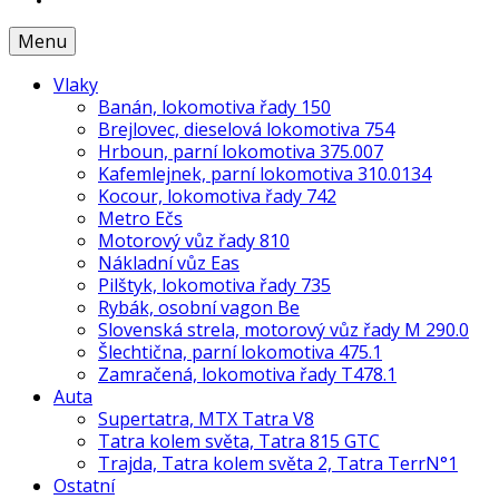
Menu
Vlaky
Banán, lokomotiva řady 150
Brejlovec, dieselová lokomotiva 754
Hrboun, parní lokomotiva 375.007
Kafemlejnek, parní lokomotiva 310.0134
Kocour, lokomotiva řady 742
Metro Ečs
Motorový vůz řady 810
Nákladní vůz Eas
Pilštyk, lokomotiva řady 735
Rybák, osobní vagon Be
Slovenská strela, motorový vůz řady M 290.0
Šlechtična, parní lokomotiva 475.1
Zamračená, lokomotiva řady T478.1
Auta
Supertatra, MTX Tatra V8
Tatra kolem světa, Tatra 815 GTC
Trajda, Tatra kolem světa 2, Tatra TerrN°1
Ostatní