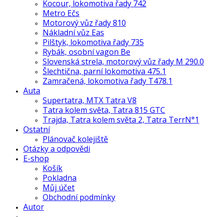
Kocour, lokomotiva řady 742
Metro Ečs
Motorový vůz řady 810
Nákladní vůz Eas
Pilštyk, lokomotiva řady 735
Rybák, osobní vagon Be
Slovenská strela, motorový vůz řady M 290.0
Šlechtična, parní lokomotiva 475.1
Zamračená, lokomotiva řady T478.1
Auta
Supertatra, MTX Tatra V8
Tatra kolem světa, Tatra 815 GTC
Trajda, Tatra kolem světa 2, Tatra TerrN°1
Ostatní
Plánovač kolejiště
Otázky a odpovědi
E-shop
Košík
Pokladna
Můj účet
Obchodní podmínky
Autor