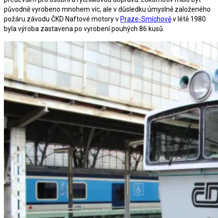
původně vyrobeno mnohem víc, ale v důsledku úmyslně založeného
požáru závodu ČKD Naftové motory v
Praze-Smíchově
v létě 1980
byla výroba zastavena po vyrobení pouhých 86 kusů.