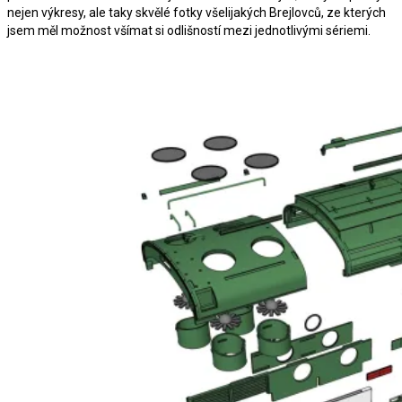
nejen výkresy, ale taky skvělé fotky všelijakých Brejlovců, ze kterých
jsem měl možnost všímat si odlišností mezi jednotlivými sériemi.